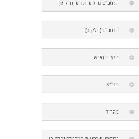
הרמב"ם גדולתו ותורתו [חלק א]
הרמב"ם [חלק ב]
הרש"ר הירש
הגר"א
מהר"ל
גדולותו ותורתו של המלבי"ם [חלק ב]