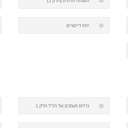
השגחה פרטית [חלק ב]
יחס לייסורים
גדלות מעמדם של חז"ל חלק ב