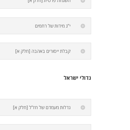
השגחה פרטית [חלק א]
י"ג מידות של רחמים
קבלת ייסורים באהבה [חלק א]
גדולי ישראל
גדלות מעמדם של חז"ל [חלק א]