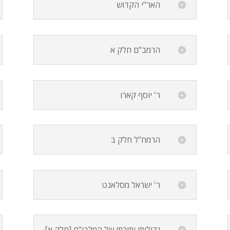
האר"י הקדוש
הרמב"ם חלק א
ר' יוסף קארו
הרמח"ל חלק ב
ר' ישראל מסלאנט
גדולותו ותורתו של המלבי"ם [חלק א]