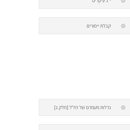
י"ג עיקרים
קבלת ייסורים
גדלות מעמדם של חז"ל [חלק ג]