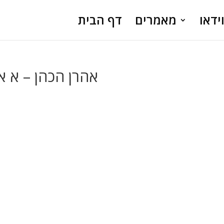
ידאו
מאמרים
דף הבית
אהרן הכהן – א אב 2488 לבריאת העול